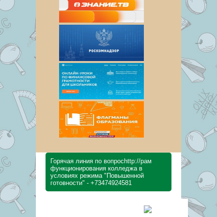
Горячая линия по вопросhttp://pам
функционирования колледжа в
условиях режима "Повышенной
готовности" - +73474924581