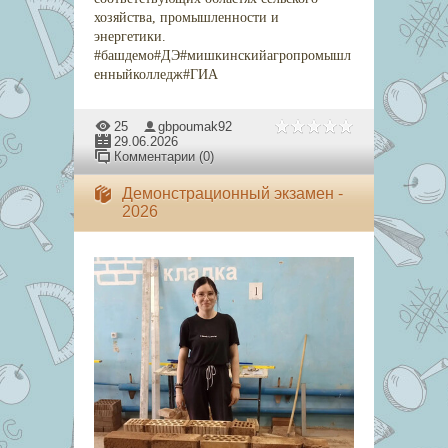
хозяйства, промышленности и
энергетики.
#башдемо#ДЭ#мишкинскийагропромышл
енныйколледж#ГИА
25
gbpoumak92
29.06.2026
Комментарии (0)
Демонстрационный экзамен -
2026