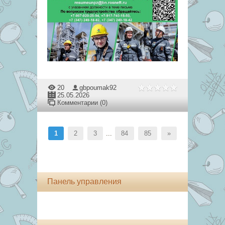
20
gbpoumak92
25.05.2026
Комментарии (0)
1
2
3
...
84
85
»
Панель управления