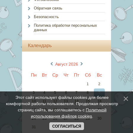
Обратная связь
Безопасность
Политика обработки персональных
данных
Календарь
«
»
Август 2026
Пн
Вт
Ср
Чт
Пт
Сб
Вс
1
2
3
4
5
6
7
8
9
Этот сайт использует файлы cookies для более
10
11
12
13
14
15
16
комфортной работы пользователя. Продолжая просмотр
страниц сайта, вы соглашаетесь с
Политикой
17
18
19
20
21
22
23
использования файлов cookies
.
24
25
26
27
28
29
30
СОГЛАСИТЬСЯ
31