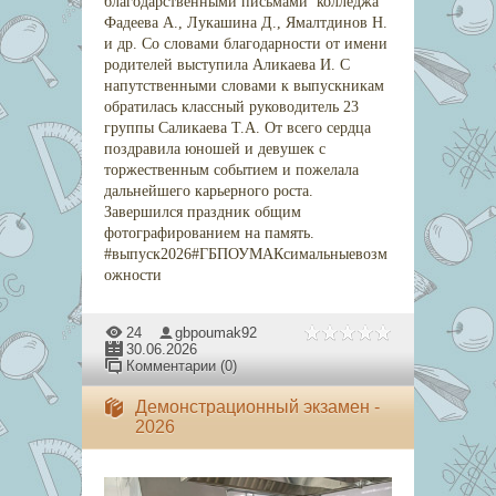
благодарственными письмами колледжа
Фадеева А., Лукашина Д., Ямалтдинов Н.
и др. Со словами благодарности от имени
родителей выступила Аликаева И. С
напутственными словами к выпускникам
обратилась классный руководитель 23
группы Саликаева Т.А. От всего сердца
поздравила юношей и девушек с
торжественным событием и пожелала
дальнейшего карьерного роста.
Завершился праздник общим
фотографированием на память.
#выпуск2026#ГБПОУМАКсимальныевозм
ожности
24
gbpoumak92
30.06.2026
Комментарии (0)
Демонстрационный экзамен -
2026