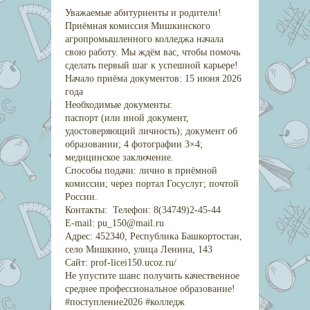
Уважаемые абитуриенты и родители!
Приёмная комиссия Мишкинского
агропромышленного колледжа начала
свою работу. Мы ждём вас, чтобы помочь
сделать первый шаг к успешной карьере!
Начало приёма документов: 15 июня 2026
года
Необходимые документы:
паспорт (или иной документ,
удостоверяющий личность); документ об
образовании; 4 фотографии 3×4;
медицинское заключение.
Способы подачи: лично в приёмной
комиссии; через портал Госуслуг; почтой
России.
Контакты: Телефон: 8(34749)2-45-44
E‑mail: pu_150@mail.ru
Адрес: 452340, Республика Башкортостан,
село Мишкино, улица Ленина, 143
Сайт: prof-licei150.ucoz.ru/
Не упустите шанс получить качественное
среднее профессиональное образование!
#поступление2026 #колледж