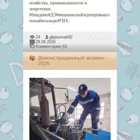
хозяйства, промышленности и
энергетики.
#башдемо#ДЭ#мишкинскийагропромышл
енныйколледж#ГИА
24
gbpoumak92
29.06.2026
Комментарии (0)
Демонстрационный экзамен -
2026